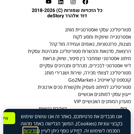
כל הזכויות שמורות (C) 2018-2026
דוד אלהרר deStory
סטוריטלינג עסקי ואסטרטגיית מותג
אסטרטגייה שיווקית ומסע לקוח
מצגות, פרזנטציות, נאומים ועמידה מול קהל
הרצאות, סדנאות והכשרות סטוריטלינג ומנהיגות עסקית
מיתוג אסטרטגי שמחבר בין סיפור, שיווק ונראות
ליווי אסטרטגי לבכירים, מנהלים ומנהיגים עסקיים
סטוריטלינג לצוותי מכירה, שירות ושגרירי מותג
קונספט קריאייטיב ו-Go2Market
סטוריטלינג למיתוג מעסיק ותקשורת פנים ארגונית
ייעוץ עסקי למותגים אנושיים
מועדון המותגים האנושיים VIP
בית
הצהרת נגישות
אודות
מדיניות הפרטיות
אנו מכבדים את פרטיותכם, באתר זה אנו עושים שימוש
אישו
שירותים
תנאי השימוש באתר
בקבצי עוגיות (Cookies), המשך הגלישה באתר מהווה
אקדמיה
הסכמה לשימוש זה. למידע נוסף ניתן לעיין ב
מדיניות
אתר מבית BM Studio